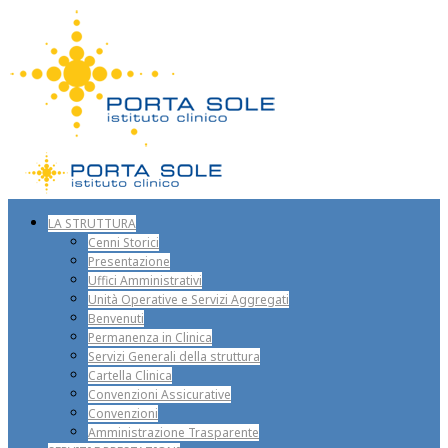
LA STRUTTURA
Cenni Storici
Presentazione
Uffici Amministrativi
Unità Operative e Servizi Aggregati
Benvenuti
Permanenza in Clinica
Servizi Generali della struttura
Cartella Clinica
Convenzioni Assicurative
Convenzioni
Amministrazione Trasparente