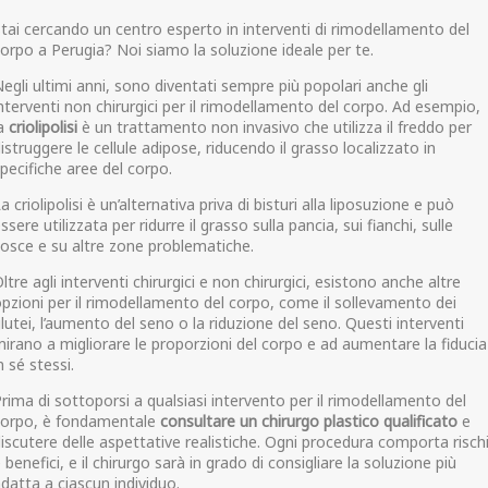
tai cercando un centro esperto in interventi di rimodellamento del
orpo a Perugia? Noi siamo la soluzione ideale per te.
egli ultimi anni, sono diventati sempre più popolari anche gli
nterventi non chirurgici per il rimodellamento del corpo. Ad esempio,
la
criolipolisi
è un trattamento non invasivo che utilizza il freddo per
istruggere le cellule adipose, riducendo il grasso localizzato in
pecifiche aree del corpo.
a criolipolisi è un’alternativa priva di bisturi alla liposuzione e può
ssere utilizzata per ridurre il grasso sulla pancia, sui fianchi, sulle
osce e su altre zone problematiche.
ltre agli interventi chirurgici e non chirurgici, esistono anche altre
pzioni per il rimodellamento del corpo, come il sollevamento dei
lutei, l’aumento del seno o la riduzione del seno. Questi interventi
irano a migliorare le proporzioni del corpo e ad aumentare la fiducia
n sé stessi.
rima di sottoporsi a qualsiasi intervento per il rimodellamento del
corpo, è fondamentale
consultare un chirurgo plastico qualificato
e
iscutere delle aspettative realistiche. Ogni procedura comporta risch
 benefici, e il chirurgo sarà in grado di consigliare la soluzione più
datta a ciascun individuo.