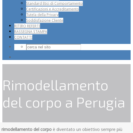
Standard Etici di Comportamento
Certificazioni e Accreditamento
Tutela della Privacy
Soddisfazione Cliente
RITIRO REFERTI
RASSEGNA STAMPA
CONTATTI
Rimodellamento
del corpo a Perugia
l
rimodellamento del corpo
è diventato un obiettivo sempre più