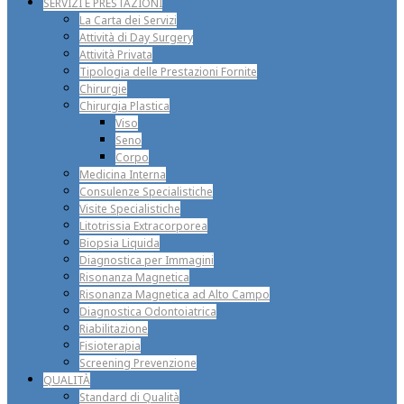
SERVIZI E PRESTAZIONI
La Carta dei Servizi
Attività di Day Surgery
Attività Privata
Tipologia delle Prestazioni Fornite
Chirurgie
Chirurgia Plastica
Viso
Seno
Corpo
Medicina Interna
Consulenze Specialistiche
Visite Specialistiche
Litotrissia Extracorporea
Biopsia Liquida
Diagnostica per Immagini
Risonanza Magnetica
Risonanza Magnetica ad Alto Campo
Diagnostica Odontoiatrica
Riabilitazione
Fisioterapia
Screening Prevenzione
QUALITÀ
Standard di Qualità